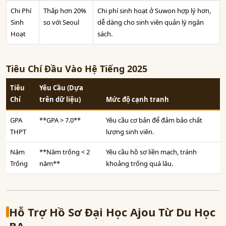
Chi Phí
Thấp hơn 20%
Chi phí sinh hoạt ở Suwon hợp lý hơn,
Sinh
so với Seoul
dễ dàng cho sinh viên quản lý ngân
Hoạt
sách.
Tiêu Chí Đầu Vào Hệ Tiếng 2025
Tiêu
Yêu Cầu (Dựa
Chí
trên dữ liệu)
Mức độ cạnh tranh
GPA
**GPA > 7.0**
Yêu cầu cơ bản để đảm bảo chất
THPT
lượng sinh viên.
Năm
**Năm trống < 2
Yêu cầu hồ sơ liền mạch, tránh
Trống
năm**
khoảng trống quá lâu.
Hỗ Trợ Hồ Sơ Đại Học Ajou Từ Du Học
BA