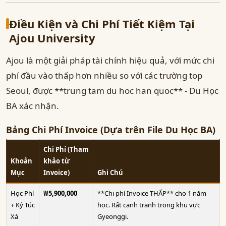
Điều Kiện và Chi Phí Tiết Kiệm Tại
Ajou University
Ajou là một giải pháp tài chính hiệu quả, với mức chi
phí đầu vào thấp hơn nhiều so với các trường top
Seoul, được **trung tam du hoc han quoc** - Du Học
BA xác nhận.
Bảng Chi Phí Invoice (Dựa trên File Du Học BA)
Chi Phí (Tham
Khoản
khảo từ
Mục
Invoice)
Ghi Chú
Học Phí
₩5,900,000
**Chi phí Invoice THẤP** cho 1 năm
+ Ký Túc
học. Rất cạnh tranh trong khu vực
Xá
Gyeonggi.