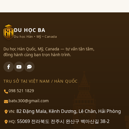
DU HỌC BA
Du học Hàn • Mỹ • Canada
Du học Hàn Quốc, Mỹ, Canada — tư vấn tận tâm,
đồng hành cùng bạn trọn hành trình.
TRỤ SỞ TẠI VIỆT NAM / HÀN QUỐC
098 521 1829
batv.300@gmail.com
82 Đặng Mala, Kênh Dương, Lê Chân, Hải Phòng
VN:
55069 전라북도 전주시 완산구 백마산길 38-2
HQ: