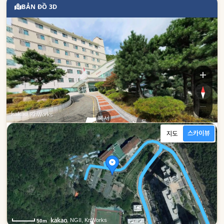
BẢN ĐỒ 3D
동주대학로
, KnWorks
북서
동
, NGII, KnWorks
50m