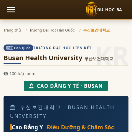
DU HỌC BA
Mở menu
Trang chủ
Trường Đại Học Hàn Quốc
부산보건대학교
KR
TRƯỜNG ĐẠI HỌC LIÊN KẾT
🇰🇷 Hàn Quốc
Busan Health University
부산보건대학교
100 lượt xem
CAO ĐẲNG Y TẾ · BUSAN
부산보건대학교 · BUSAN HEALTH
UNIVERSITY
Cao Đẳng Y
Điều Dưỡng & Chăm Sóc