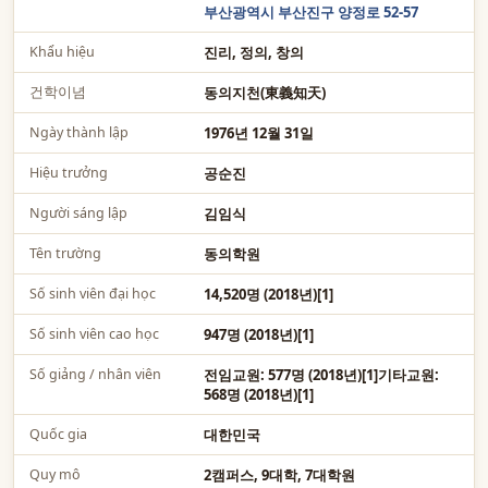
부산광역시 부산진구 양정로 52-57
Khẩu hiệu
진리, 정의, 창의
건학이념
동의지천(東義知天)
Ngày thành lập
1976년 12월 31일
Hiệu trưởng
공순진
Người sáng lập
김임식
Tên trường
동의학원
Số sinh viên đại học
14,520명 (2018년)[1]
Số sinh viên cao học
947명 (2018년)[1]
Số giảng / nhân viên
전임교원: 577명 (2018년)[1]기타교원:
568명 (2018년)[1]
Quốc gia
대한민국
Quy mô
2캠퍼스, 9대학, 7대학원