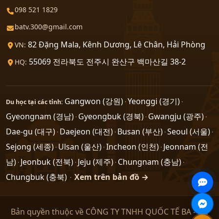
098 521 1829
batv.300@gmail.com
82 Đặng Mala, Kênh Dương, Lê Chân, Hải Phòng
VN:
55069 전라북도 전주시 완산구 백마산길 38-2
HQ:
Gangwon (강원)
Yeonggi (경기)
Du học tại các tỉnh:
·
·
Gyeongnam (경남)
Gyeongbuk (경북)
Gwangju (광주)
·
·
·
Dae-gu (대구)
Daejeon (대전)
Busan (부산)
Seoul (서울)
·
·
·
·
Sejong (세종)
Ulsan (울산)
Incheon (인천)
Jeonnam (전
·
·
·
남)
Jeonbuk (전북)
Jeju (제주)
Chungnam (충남)
·
·
·
·
Chungbuk (충북)
Xem trên bản đồ →
·
Bản quyền thuộc về CÔNG TY TNHH QUỐC TẾ BA - Du