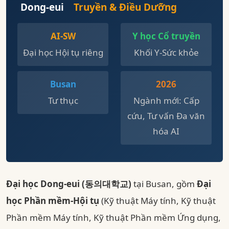
Dong-eui
Truyền & Điều Dưỡng
AI-SW
Y học Cổ truyền
Đại học Hội tụ riêng
Khối Y-Sức khỏe
Busan
2026
Tư thục
Ngành mới: Cấp
cứu, Tư vấn Đa văn
hóa AI
Đại học Dong-eui (동의대학교)
tại Busan, gồm
Đại
học Phần mềm-Hội tụ
(Kỹ thuật Máy tính, Kỹ thuật
Phần mềm Máy tính, Kỹ thuật Phần mềm Ứng dụng,