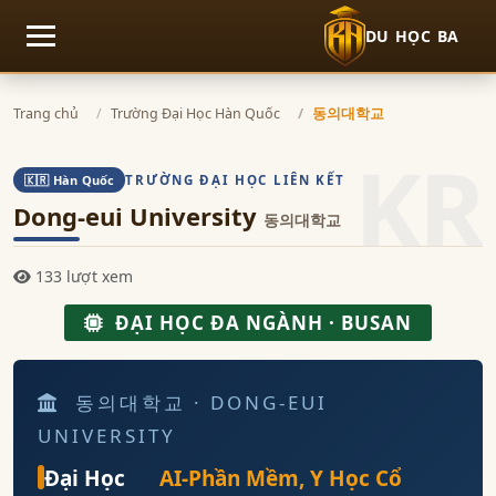
DU HỌC BA
Mở menu
Trang chủ
Trường Đại Học Hàn Quốc
동의대학교
KR
TRƯỜNG ĐẠI HỌC LIÊN KẾT
🇰🇷 Hàn Quốc
Dong-eui University
동의대학교
133 lượt xem
ĐẠI HỌC ĐA NGÀNH · BUSAN
동의대학교 · DONG-EUI
UNIVERSITY
Đại Học
AI-Phần Mềm, Y Học Cổ