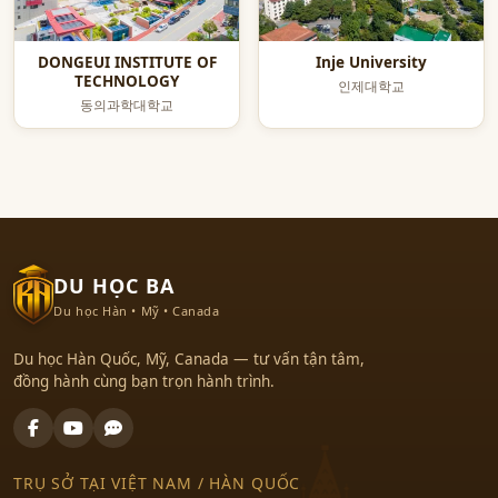
DONGEUI INSTITUTE OF
Inje University
TECHNOLOGY
인제대학교
동의과학대학교
DU HỌC BA
Du học Hàn • Mỹ • Canada
Du học Hàn Quốc, Mỹ, Canada — tư vấn tận tâm,
đồng hành cùng bạn trọn hành trình.
TRỤ SỞ TẠI VIỆT NAM / HÀN QUỐC