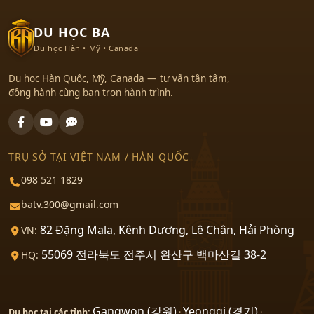
DU HỌC BA
Du học Hàn • Mỹ • Canada
Du học Hàn Quốc, Mỹ, Canada — tư vấn tận tâm,
đồng hành cùng bạn trọn hành trình.
TRỤ SỞ TẠI VIỆT NAM / HÀN QUỐC
098 521 1829
batv.300@gmail.com
82 Đặng Mala, Kênh Dương, Lê Chân, Hải Phòng
VN:
55069 전라북도 전주시 완산구 백마산길 38-2
HQ:
Gangwon (강원)
Yeonggi (경기)
Du học tại các tỉnh:
·
·