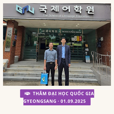
THĂM ĐẠI HỌC QUỐC GIA
GYEONGSANG · 01.09.2025