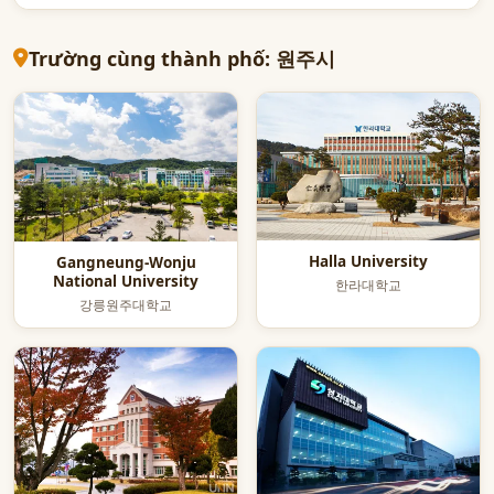
Trường cùng thành phố: 원주시
Halla University
Gangneung-Wonju
National University
한라대학교
강릉원주대학교