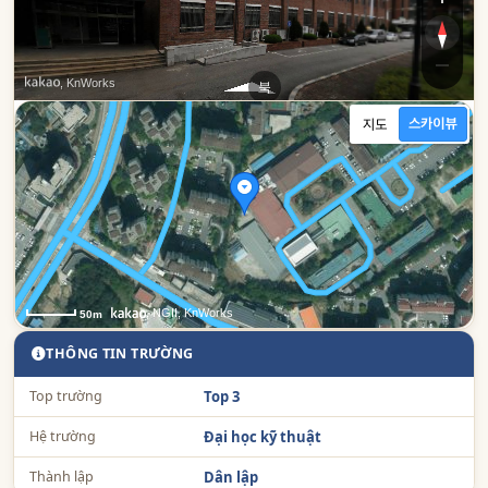
, KnWorks
북
남동
, NGII, KnWorks
50m
THÔNG TIN TRƯỜNG
Top trường
Top 3
Hệ trường
Đại học kỹ thuật
Thành lập
Dân lập