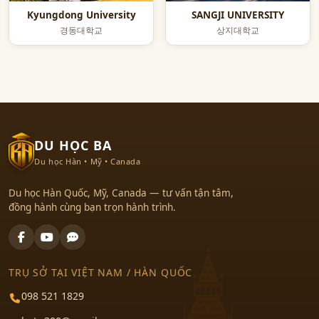
Kyungdong University
SANGJI UNIVERSITY
경동대학교
상지대학교
DU HỌC BA
Du học Hàn • Mỹ • Canada
Du học Hàn Quốc, Mỹ, Canada — tư vấn tận tâm,
đồng hành cùng bạn trọn hành trình.
TRỤ SỞ TẠI VIỆT NAM / HÀN QUỐC
098 521 1829