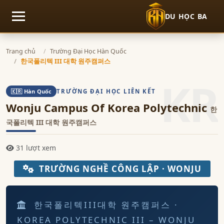
DU HỌC BA
Mở menu
Trang chủ
Trường Đại Học Hàn Quốc
한국폴리텍 III 대학 원주캠퍼스
KR
TRƯỜNG ĐẠI HỌC LIÊN KẾT
🇰🇷 Hàn Quốc
Wonju Campus Of Korea Polytechnic
한
국폴리텍 III 대학 원주캠퍼스
31 lượt xem
TRƯỜNG NGHỀ CÔNG LẬP · WONJU
한국폴리텍III대학 원주캠퍼스 ·
KOREA POLYTECHNIC III – WONJU