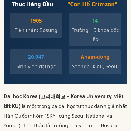
Thục Hàng Đầu
"Con Hổ Crimson"
1905
14
Tiền thân: Bosung
Trường + 5 khoa độc
lập
20.047
Anam-dong
Sinh viên đại học
Seongbuk-gu, Seoul
Đại học Korea (고려대학교 – Korea University, viết
tắt KU)
là một trong ba đại học tư thục danh giá nhất
Hàn Quốc (nhóm "SKY" cùng Seoul National và
Yonsei). Tiền thân là Trường Chuyên môn Bosung