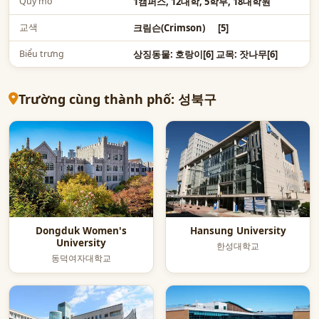
Quy mô
1캠퍼스, 12대학, 5학부, 18대학원
교색
크림슨(Crimson) [5]
Biểu trưng
상징동물: 호랑이[6] 교목: 잣나무[6]
Trường cùng thành phố: 성북구
Dongduk Women's
Hansung University
University
한성대학교
동덕여자대학교