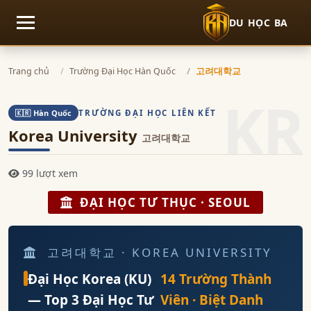
DU HỌC BA
Mở menu
Trang chủ
Trường Đại Học Hàn Quốc
고려대학교
KR
TRƯỜNG ĐẠI HỌC LIÊN KẾT
🇰🇷 Hàn Quốc
Korea University
고려대학교
99 lượt xem
ĐẠI HỌC TƯ THỤC · SEOUL
고려대학교 · KOREA UNIVERSITY
Đại Học Korea (KU)
14 Trường Thành
— Top 3 Đại Học Tư
Viên · Biệt Danh