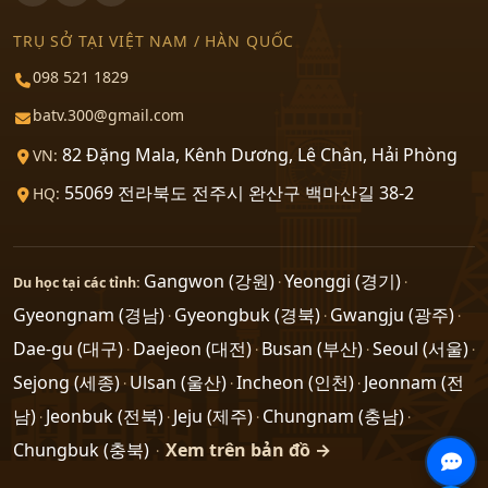
TRỤ SỞ TẠI VIỆT NAM / HÀN QUỐC
098 521 1829
batv.300@gmail.com
82 Đặng Mala, Kênh Dương, Lê Chân, Hải Phòng
VN:
55069 전라북도 전주시 완산구 백마산길 38-2
HQ:
Gangwon (강원)
Yeonggi (경기)
Du học tại các tỉnh:
·
·
Gyeongnam (경남)
Gyeongbuk (경북)
Gwangju (광주)
·
·
·
Dae-gu (대구)
Daejeon (대전)
Busan (부산)
Seoul (서울)
·
·
·
·
Sejong (세종)
Ulsan (울산)
Incheon (인천)
Jeonnam (전
·
·
·
남)
Jeonbuk (전북)
Jeju (제주)
Chungnam (충남)
·
·
·
·
Chungbuk (충북)
Xem trên bản đồ →
·