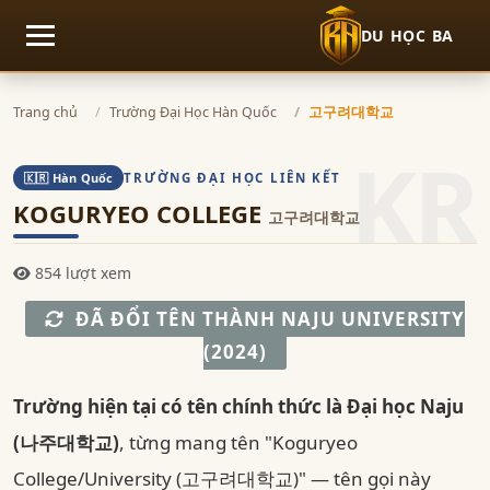
DU HỌC BA
Mở menu
Trang chủ
Trường Đại Học Hàn Quốc
고구려대학교
KR
TRƯỜNG ĐẠI HỌC LIÊN KẾT
🇰🇷 Hàn Quốc
KOGURYEO COLLEGE
고구려대학교
854 lượt xem
ĐÃ ĐỔI TÊN THÀNH NAJU UNIVERSITY
(2024)
Trường hiện tại có tên chính thức là Đại học Naju
(나주대학교)
, từng mang tên "Koguryeo
College/University (고구려대학교)" — tên gọi này