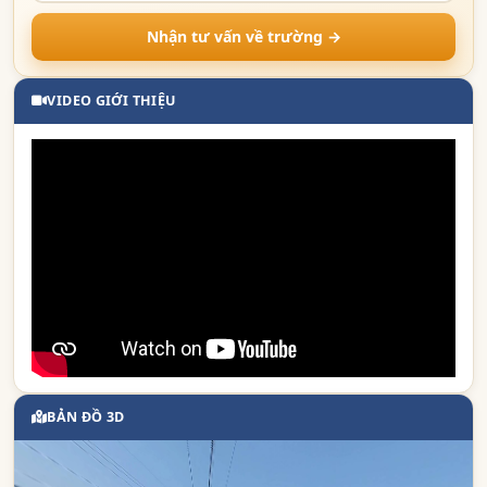
Nhận tư vấn về trường →
VIDEO GIỚI THIỆU
로
BẢN ĐỒ 3D