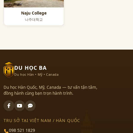
Naju College
나주대학교
DU HỌC BA
Du học Hàn • Mỹ • Canada
Du học Hàn Quốc, Mỹ, Canada — tư vấn tận tâm,
đồng hành cùng bạn trọn hành trình.
TRỤ SỞ TẠI VIỆT NAM / HÀN QUỐC
098 521 1829