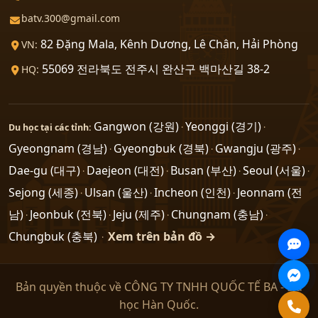
batv.300@gmail.com
82 Đặng Mala, Kênh Dương, Lê Chân, Hải Phòng
VN:
55069 전라북도 전주시 완산구 백마산길 38-2
HQ:
Gangwon (강원)
Yeonggi (경기)
Du học tại các tỉnh:
·
·
Gyeongnam (경남)
Gyeongbuk (경북)
Gwangju (광주)
·
·
·
Dae-gu (대구)
Daejeon (대전)
Busan (부산)
Seoul (서울)
·
·
·
·
Sejong (세종)
Ulsan (울산)
Incheon (인천)
Jeonnam (전
·
·
·
남)
Jeonbuk (전북)
Jeju (제주)
Chungnam (충남)
·
·
·
·
Chungbuk (충북)
Xem trên bản đồ →
·
Bản quyền thuộc về CÔNG TY TNHH QUỐC TẾ BA - Du
học Hàn Quốc.