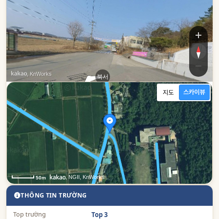
, KnWorks
로
북서
남동
, NGII, KnWorks
50m
THÔNG TIN TRƯỜNG
Top trường
Top 3