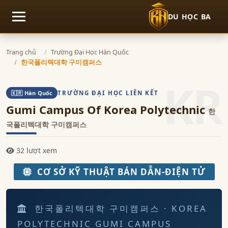
DU HỌC BA
Mở menu
Trang chủ
Trường Đại Học Hàn Quốc
한국폴리텍대학 구미캠퍼스
KR
TRƯỜNG ĐẠI HỌC LIÊN KẾT
🇰🇷 Hàn Quốc
Gumi Campus Of Korea Polytechnic
한
국폴리텍대학 구미캠퍼스
32 lượt xem
CƠ SỞ KỸ THUẬT BÁN DẪN-ĐIỆN TỬ
한국폴리텍대학 구미캠퍼스 · KOREA
POLYTECHNIC GUMI CAMPUS