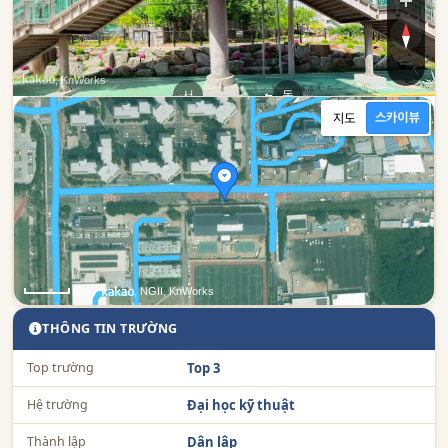
비산
비산
, KnWorks
서
동
, NGII, KnWorks
50m
THÔNG TIN TRƯỜNG
Top trường
Top 3
Hệ trường
Đại học kỹ thuật
Thành lập
Dân lập