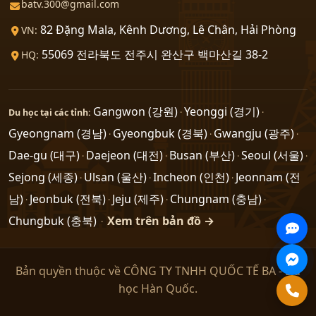
batv.300@gmail.com
82 Đặng Mala, Kênh Dương, Lê Chân, Hải Phòng
VN:
55069 전라북도 전주시 완산구 백마산길 38-2
HQ:
Gangwon (강원)
Yeonggi (경기)
Du học tại các tỉnh:
·
·
Gyeongnam (경남)
Gyeongbuk (경북)
Gwangju (광주)
·
·
·
Dae-gu (대구)
Daejeon (대전)
Busan (부산)
Seoul (서울)
·
·
·
·
Sejong (세종)
Ulsan (울산)
Incheon (인천)
Jeonnam (전
·
·
·
남)
Jeonbuk (전북)
Jeju (제주)
Chungnam (충남)
·
·
·
·
Chungbuk (충북)
Xem trên bản đồ →
·
Bản quyền thuộc về CÔNG TY TNHH QUỐC TẾ BA - Du
học Hàn Quốc.