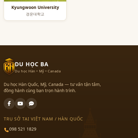
Kyungwoon University
경운대학교
DU HỌC BA
Du học Hàn • Mỹ • Canada
Du học Hàn Quốc, Mỹ, Canada — tư vấn tận tâm,
đồng hành cùng bạn trọn hành trình.
TRỤ SỞ TẠI VIỆT NAM / HÀN QUỐC
098 521 1829