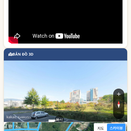
BẢN ĐỒ 3D
, KnWorks
북서