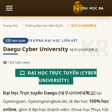
DU HỌC BA
Mở menu
Trang chủ
Trường Đại Học Hàn Quốc
대구사이버대학교
KR
TRƯỜNG ĐẠI HỌC LIÊN KẾT
🇰🇷 Hàn Quốc
Daegu Cyber University
대구사이버대학교
163 lượt xem
ĐẠI HỌC TRỰC TUYẾN (CYBER
UNIVERSITY)
Đại học Trực tuyến Daegu (대구사이버대학교)
tại
Gyeongsan, Gyeongsangbuk-do, là đại học
100% học
online
, gồm 4 đại học thành viên: Khoa học Phục hồi