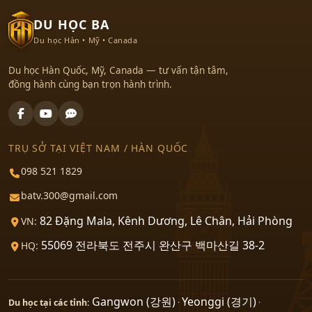
DU HỌC BA
Du học Hàn • Mỹ • Canada
Du học Hàn Quốc, Mỹ, Canada — tư vấn tận tâm,
đồng hành cùng bạn trọn hành trình.
TRỤ SỞ TẠI VIỆT NAM / HÀN QUỐC
098 521 1829
batv.300@gmail.com
82 Đặng Mala, Kênh Dương, Lê Chân, Hải Phòng
VN:
55069 전라북도 전주시 완산구 백마산길 38-2
HQ:
Gangwon (강원)
Yeonggi (경기)
Du học tại các tỉnh:
·
·