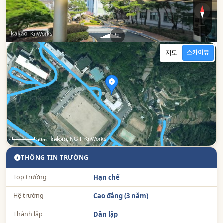
, KnWorks
북
남
, NGII, KnWorks
50m
THÔNG TIN TRƯỜNG
Top trường
Hạn chế
Hệ trường
Cao đẳng (3 năm)
Thành lập
Dân lập