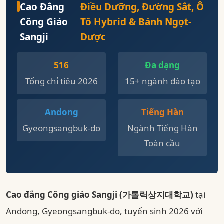
Cao Đẳng
Điều Dưỡng, Đường Sắt, Ô
Công Giáo
Tô Hybrid & Bánh Ngọt-
Sangji
Dược
516
Đa dạng
Tổng chỉ tiêu 2026
15+ ngành đào tạo
Andong
Tiếng Hàn
Gyeongsangbuk-do
Ngành Tiếng Hàn
Toàn cầu
Cao đẳng Công giáo Sangji (가톨릭상지대학교)
tại
Andong, Gyeongsangbuk-do, tuyển sinh 2026 với