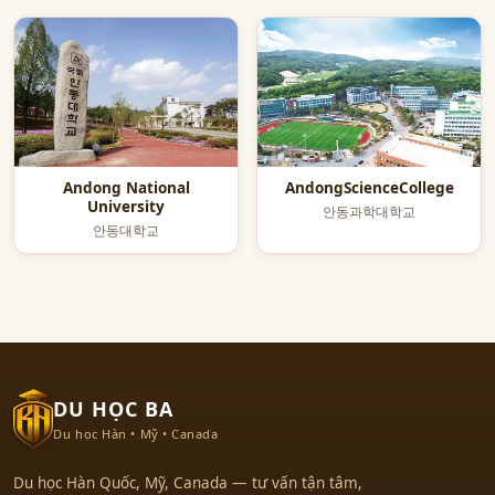
Andong National
AndongScienceCollege
University
안동과학대학교
안동대학교
DU HỌC BA
Du học Hàn • Mỹ • Canada
Du học Hàn Quốc, Mỹ, Canada — tư vấn tận tâm,