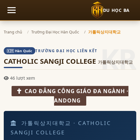
DU HỌC BA
Mở menu
Trang chủ
Trường Đại Học Hàn Quốc
가톨릭상지대학교
KR
TRƯỜNG ĐẠI HỌC LIÊN KẾT
🇰🇷 Hàn Quốc
CATHOLIC SANGJI COLLEGE
가톨릭상지대학교
46 lượt xem
CAO ĐẲNG CÔNG GIÁO ĐA NGÀNH ·
ANDONG
가톨릭상지대학교 · CATHOLIC
SANGJI COLLEGE