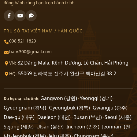
đồng hành cùng bạn trọn hành trình.
TRỤ SỞ TẠI VIỆT NAM / HÀN QUỐC
098 521 1829
batv.300@gmail.com
82 Đặng Mala, Kênh Dương, Lê Chân, Hải Phòng
VN:
55069 전라북도 전주시 완산구 백마산길 38-2
HQ:
Gangwon (강원)
Yeonggi (경기)
Du học tại các tỉnh:
·
·
Gyeongnam (경남)
Gyeongbuk (경북)
Gwangju (광주)
·
·
·
Dae-gu (대구)
Daejeon (대전)
Busan (부산)
Seoul (서울)
·
·
·
·
Sejong (세종)
Ulsan (울산)
Incheon (인천)
Jeonnam (전
·
·
·
남)
Jeonbuk (전북)
Jeju (제주)
Chungnam (충남)
·
·
·
·