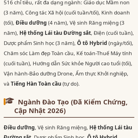
516 chỉ tiêu, rất đa dạng ngành: Giáo dục Mầm non
(3 năm), Công tác Xã hội (cuối tuần/tối), Kinh doanh
(tối),
Điều dưỡng
(4 năm), Vệ sinh Răng miệng (3
năm),
Hệ thống Lái tàu Đường sắt
, Điện (cuối tuần),
Dược phẩm Sinh học (3 năm),
Ô tô Hybrid
(ngày/tối),
Chăm sóc Làm đẹp Toàn cầu, Kế toán-Thuế Máy tính
(cuối tuần), Hướng dẫn Sức khỏe Người cao tuổi (tối),
Vận hành-Bảo dưỡng Drone, Ẩm thực Khởi nghiệp,
và
Tiếng Hàn Toàn cầu
(tự do).
Ngành Đào Tạo (Đã Kiểm Chứng,
Cập Nhật 2026)
Điều dưỡng
, Vệ sinh Răng miệng,
Hệ thống Lái tàu
Đường sắt
, Dược phẩm Sinh học,
Ô tô Hybrid
,